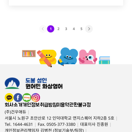
1
2
3
4
5
회사소개
개인정보취급방침
이용약관
환불규정
(주)건우애듀
|
서울시 노원구 초안산로 12 인덕대학교 연지스퀘어 지하2층 5호
|
Tel. 1644-4631
|
Fax. 0505-377-3380
|
대표이사 진종원
|
개인정보관리책임자 김병천 (정보기술부/팀장)
|